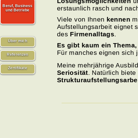
Lösungsmöglichkeiten
un
Beruf, Business
erstaunlich rasch und nac
und Betriebe
Viele von Ihnen
kennen
mö
Aufstellungsarbeit eignet 
des
Firmenalltags
.
Über mich
Es gibt kaum ein Thema, 
Für manches eignen sich 
Referenzen
Meine mehrjährige Ausbil
Zertifikate
Seriosität
. Natürlich biete
Strukturaufstellungsarbe