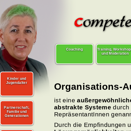
Coaching
Training, Worksho
und Moderation
Kinder und
Jugendalter
Organisations-A
ist eine
außergewöhnliche
abstrakte Systeme
durch 
Partnerschaft,
Familie und
RepräsentantInnen genan
Generationen
Durch die Empfindungen 