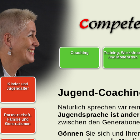
Coaching
Training, Worksho
und Moderation
Kinder und
Jugendalter
Jugend-Coachin
Natürlich sprechen wir rei
Jugendsprache ist ander
Partnerschaft,
Familie und
zwischen den Generation
Generationen
Gönnen
Sie sich und Ihre