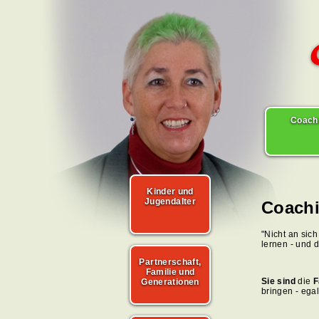
Coach
Kinder und
Jugendalter
Coach
"Nicht an sic
lernen - und 
Partnerschaft,
Familie und
Sie sind
die
F
Generationen
bringen - ega